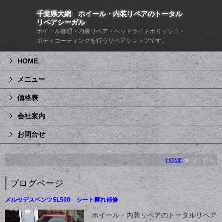
千葉県大網 ホイール・内装リペアのトータル
リペアシーガル
ホイール修理・内装リペア・ヘッドライトポリッシュ・
ボディコーティングを行うリペアショップです。
HOME
メニュー
価格表
会社案内
お問合せ
HOME
≫ ブログ ≫
ブログページ
メルセデスベンツSL500 シート擦れ補修
ホイール・内装リペアのトータルリペア