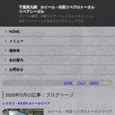
千葉県大網 ホイール・内装リペアのトータル
リペアシーガル
ホイール修理・内装リペア・ヘッドライトポリッシュ・
ボディコーティングを行うリペアショップです。
HOME
メニュー
価格表
会社案内
お問合せ
HOME
≫
ブログ
≫
2026年
≫ 5月 ≫
2026年5月の記事：ブログページ
レクサス・RX350 ホイールリペア
ホイール・内装リペアのトータルリペア