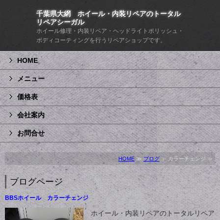
千葉県大網 ホイール・内装リペアのトータル
リペアシーガル
ホイール修理・内装リペア・ヘッドライトポリッシュ・
ボディコーティングを行うリペアショップです。
HOME
メニュー
価格表
会社案内
お問合せ
HOME
≫
ブログ
≫ カラーチェンジ ≫
ブログページ
BBSホイール カラーチェンジ
ホイール・内装リペアのトータルリペア