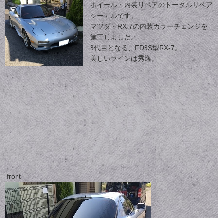
ホイール・内装リペアのトータルリペア
シーガルです。
マツダ・RX-7の内装カラーチェンジを
施工しました。
3代目となる、FD3S型RX-7。
美しいラインは秀逸。
front