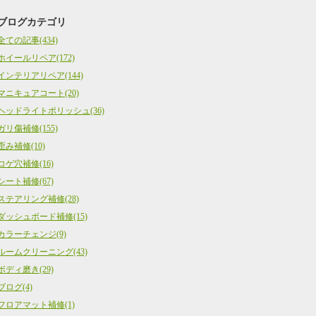
ブログカテゴリ
全ての記事(434)
ホイールリペア(172)
インテリアリペア(144)
マニキュアコート(20)
ヘッドライトポリッシュ(36)
ガリ傷補修(155)
歪み補修(10)
コゲ穴補修(16)
シート補修(67)
ステアリング補修(28)
ダッシュボード補修(15)
カラーチェンジ(9)
ルームクリーニング(43)
ボディ磨き(29)
ブログ(4)
フロアマット補修(1)