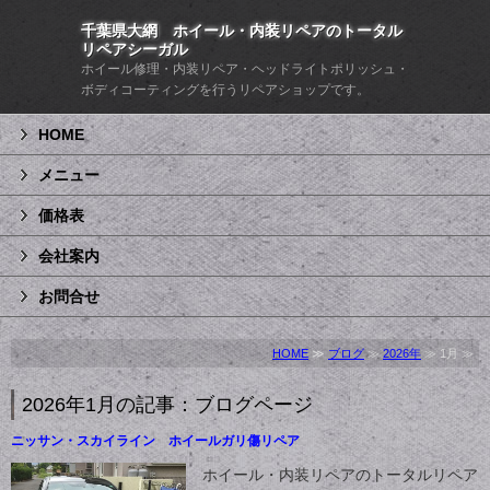
千葉県大網 ホイール・内装リペアのトータル
リペアシーガル
ホイール修理・内装リペア・ヘッドライトポリッシュ・
ボディコーティングを行うリペアショップです。
HOME
メニュー
価格表
会社案内
お問合せ
HOME
≫
ブログ
≫
2026年
≫ 1月 ≫
2026年1月の記事：ブログページ
ニッサン・スカイライン ホイールガリ傷リペア
ホイール・内装リペアのトータルリペア